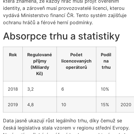
která znamená, že každý hráč musí projít ověřením
identity, a zároveň musí provozovatelé licenci, kterou
vydává Ministerstvo financí ČR. Tento systém zajišťuje
ochranu hráčů a férové herní podmínky.
Absorpce trhu a statistiky
Rok
Regulované
Počet
Podíl
příjmy
licencovaných
na
(Miliardy
operátorů
trhu
Kč)
2018
3,2
6
10%
2019
4,8
10
15%
2020
Data jasně ukazují růst legálního trhu, díky čemuž se
česká legislativa stala vzorem v regionu střední Evropy.