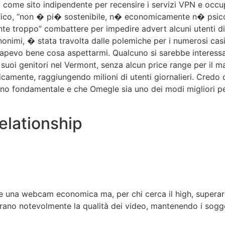
 come sito indipendente per recensire i servizi VPN e occupa
fico, “non � pi� sostenibile, n� economicamente n� psico
te troppo” combattere per impedire advert alcuni utenti di 
onimi, � stata travolta dalle polemiche per i numerosi casi 
apevo bene cosa aspettarmi. Qualcuno si sarebbe interessa
i suoi genitori nel Vermont, senza alcun price range per il
nicamente, raggiungendo milioni di utenti giornalieri. Credo
o fondamentale e che Omegle sia uno dei modi migliori per 
elationship
 una webcam economica ma, per chi cerca il high, superare
orano notevolmente la qualità dei video, mantenendo i sogget