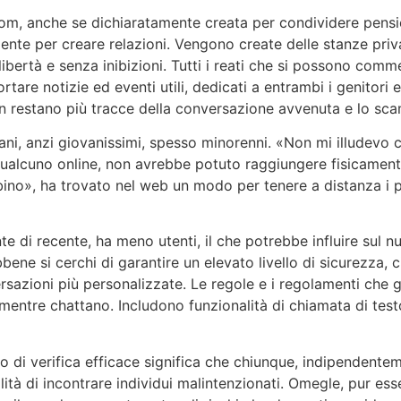
com, anche se dichiaratamente creata per condividere pens
mente per creare relazioni. Vengono create delle stanze priva
libertà e senza inibizioni. Tutti i reati che si possono co
rtare notizie ed eventi utili, dedicati a entrambi i genitori e
non restano più tracce della conversazione avvenuta e lo sca
ni, anzi giovanissimi, spesso minorenni. «Non mi illudevo
ualcuno online, non avrebbe potuto raggiungere fisicamente
o», ha trovato nel web un modo per tenere a distanza i peri
e di recente, ha meno utenti, il che potrebbe influire sul n
bene si cerchi di garantire un elevato livello di sicurezza,
ersazioni più personalizzate. Le regole e i regolamenti ch
 mentre chattano. Includono funzionalità di chiamata di testo
di verifica efficace significa che chiunque, indipendentem
ilità di incontrare individui malintenzionati. Omegle, pur e