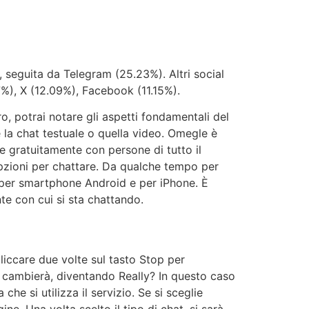
, seguita da Telegram (25.23%). Altri social
7%), X (12.09%), Facebook (11.15%).
ro, potrai notare gli aspetti fondamentali del
re la chat testuale o quella video. Omegle è
 e gratuitamente con persone di tutto il
pzioni per chattare. Da qualche tempo per
ni per smartphone Android e per iPhone. È
nte con cui si sta chattando.
liccare due volte sul tasto Stop per
to cambierà, diventando Really? In questo caso
e si utilizza il servizio. Se si sceglie