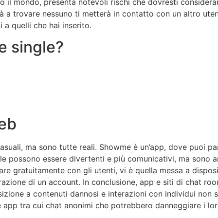
o il mondo, presenta notevoli rischi che dovresti consider
cirà a trovare nessuno ti metterà in contatto con un altro ut
a quelli che hai inserito.
 single?
Web
suali, ma sono tutte reali. Showme è un’app, dove puoi par
le possono essere divertenti e più comunicativi, ma sono an
are gratuitamente con gli utenti, vi è quella messa a disposi
trazione di un account. In conclusione, app e siti di chat r
izione a contenuti dannosi e interazioni con individui non si
 e app tra cui chat anonimi che potrebbero danneggiare i loro