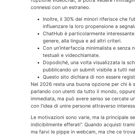
l’opzione videochat, si potrà vedere l’immagine
connessi con un estraneo.
Inoltre, il 30% dei minori riferisce che l
influenzare la loro propensione a segnala
ChatHub è particolarmente interessante p
genere, alla lingua e ad altri criteri.
Con un’interfaccia minimalista e senza n
testuali e videochiamate.
Dopodiché, una volta visualizzata la sche
pubblicando un submit visibile a tutti ne
Questo sito dichiara di non essere regis
Nel 2026 resta una buona opzione per chi è sa
parlando con utenti da tutto il mondo, oppure 
immediata, ma può avere senso se cercate un 
con l’idea di unire persone attraverso interess
Le motivazioni sono varie, ma la principale s
indicibilmente efferati”. Quando acquisti tram
ma farvi le pippe in webcam, ma che ce trova