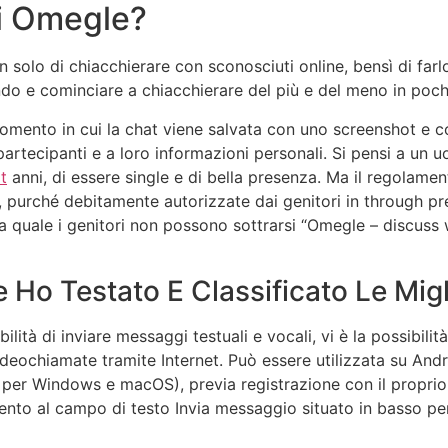
di Omegle?
solo di chiacchierare con sconosciuti online, bensì di far
do e cominciare a chiacchierare del più e del meno in poch
omento in cui la chat viene salvata con uno screenshot e co
ei partecipanti e a loro informazioni personali. Si pensi a un
t
anni, di essere single e di bella presenza. Ma il regola
purché debitamente autorizzate dai genitori in through preve
la quale i genitori non possono sottrarsi “Omegle – discuss 
Ho Testato E Classificato Le Mig
ibilità di inviare messaggi testuali e vocali, vi è la possibili
ideochiamate tramite Internet. Può essere utilizzata su And
 per Windows e macOS), previa registrazione con il propri
mento al campo di testo Invia messaggio situato in basso per