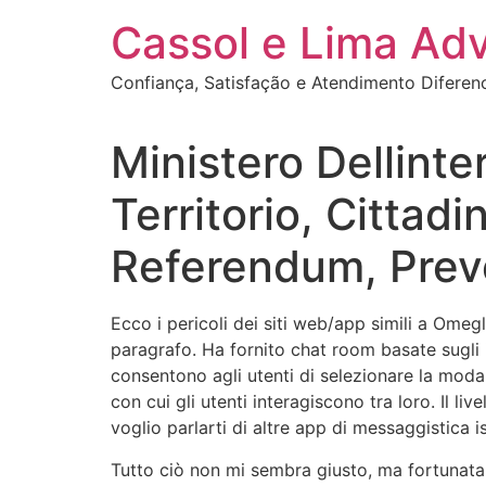
Ir
Cassol e Lima Ad
para
o
Confiança, Satisfação e Atendimento Diferen
conteúdo
Ministero Dellinte
Territorio, Cittadin
Referendum, Prev
Ecco i pericoli dei siti web/app simili a Omeg
paragrafo. Ha fornito chat room basate sugli i
consentono agli utenti di selezionare la modali
con cui gli utenti interagiscono tra loro. Il li
voglio parlarti di altre app di messaggistica i
Tutto ciò non mi sembra giusto, ma fortunata