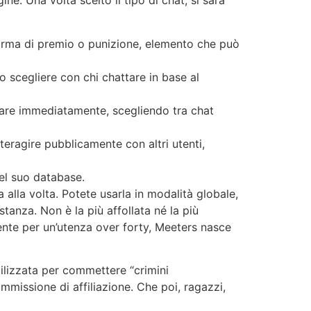
ne. Una volta scelto il tipo di chat, si sarà
me forma di premio o punizione, elemento che può
o scegliere con chi chattare in base al
ttare immediatamente, scegliendo tra chat
teragire pubblicamente con altri utenti,
nel suo database.
alla volta. Potete usarla in modalità globale,
tanza. Non è la più affollata né la più
nte per un’utenza over forty, Meeters nasce
ilizzata per commettere “crimini
mmissione di affiliazione. Che poi, ragazzi,