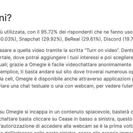
ni?
 utilizzata, con il 95.72% dei rispondenti che ne fanno uso
(30.03%), Snapchat (29.92%), BeReal (29.61%), Discord (19.
sare a quella video tramite la scritta “Turn on video“. Dent
portale, dove potrai aggiungere i tuoi interessi e poi sceglie
casuali; grazie a Omegle è facile videochattare anonimamente
mplice, ti basta andare sul sito dove troverai numerous o
io da cell, Omegle è disponibile anche attraverso applicazio
avviare una chat testuale o una con webcam, per vedere l’ute
su Omegle si incappa in un contenuto spiacevole, basterà c
 chattare basta cliccare su Cease in basso a sinistra, ques
torizzazione di accedere alla webcam se è la prima volta ch