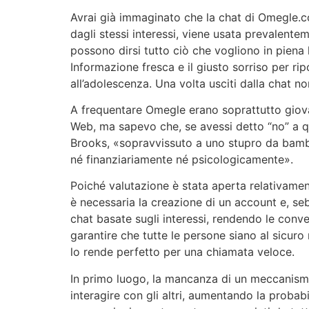
Avrai già immaginato che la chat di Omegle.
dagli stessi interessi, viene usata prevalente
possono dirsi tutto ciò che vogliono in piena 
Informazione fresca e il giusto sorriso per ripo
all’adolescenza. Una volta usciti dalla chat 
A frequentare Omegle erano soprattutto giova
Web, ma sapevo che, se avessi detto “no” a q
Brooks, «sopravvissuto a uno stupro da bambin
né finanziariamente né psicologicamente».
Poiché valutazione è stata aperta relativament
è necessaria la creazione di un account e, seb
chat basate sugli interessi, rendendo le conv
garantire che tutte le persone siano al sicuro
lo rende perfetto per una chiamata veloce.
In primo luogo, la mancanza di un meccanismo 
interagire con gli altri, aumentando la probab