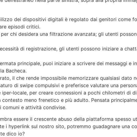
 dell’estraneo nella parte sinistra, sopra alla propria immagi
’utilizzo dei dispositivi digitali è regolato dai genitori co
re episodi critici.
er chi desidera una filtrazione avanzata; gli utenti posson
ecessità di registrazione, gli utenti possono iniziare a cha
rmata principale, puoi iniziare a scrivere dei messaggi e in
lla Bacheca.
trato, il che rende impossibile memorizzare qualsiasi dato 
turo di swipe compulsivi e preferisce valutare una persona 
iper-locale, per creare connessioni a pochi chilometri di dis
contesto meno frenetico e più adulto. Pensata principalme
i comuni e attività condivise.
embra essere il crescente abuso della piattaforma spesso ut
ite i hyperlink sul nostro sito, potremmo guadagnare una co
te dico io?