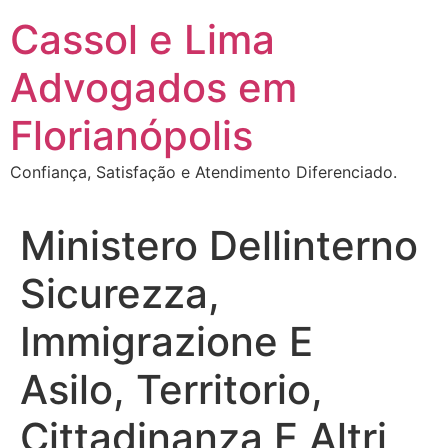
Ir
Cassol e Lima
para
o
Advogados em
conteúdo
Florianópolis
Confiança, Satisfação e Atendimento Diferenciado.
Ministero Dellinterno
Sicurezza,
Immigrazione E
Asilo, Territorio,
Cittadinanza E Altri