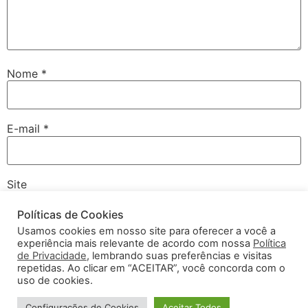
Nome
*
E-mail
*
Site
Políticas de Cookies
Usamos cookies em nosso site para oferecer a você a
experiência mais relevante de acordo com nossa
Política
Salvar meus dados neste navegador para a próxima vez
de Privacidade
, lembrando suas preferências e visitas
que eu comentar.
repetidas. Ao clicar em “ACEITAR”, você concorda com o
uso de cookies.
Configurações de Cookies
Aceitar Todos