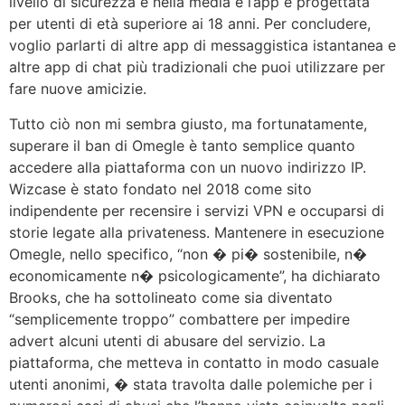
livello di sicurezza è nella media e l’app è progettata
per utenti di età superiore ai 18 anni. Per concludere,
voglio parlarti di altre app di messaggistica istantanea e
altre app di chat più tradizionali che puoi utilizzare per
fare nuove amicizie.
Tutto ciò non mi sembra giusto, ma fortunatamente,
superare il ban di Omegle è tanto semplice quanto
accedere alla piattaforma con un nuovo indirizzo IP.
Wizcase è stato fondato nel 2018 come sito
indipendente per recensire i servizi VPN e occuparsi di
storie legate alla privateness. Mantenere in esecuzione
Omegle, nello specifico, “non � pi� sostenibile, n�
economicamente n� psicologicamente”, ha dichiarato
Brooks, che ha sottolineato come sia diventato
“semplicemente troppo” combattere per impedire
advert alcuni utenti di abusare del servizio. La
piattaforma, che metteva in contatto in modo casuale
utenti anonimi, � stata travolta dalle polemiche per i