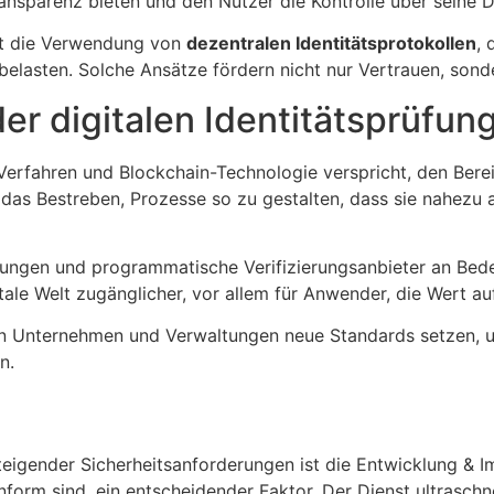
nsparenz bieten und den Nutzer die Kontrolle über seine D
ist die Verwendung von
dezentralen Identitätsprotokollen
, 
elasten. Solche Ansätze fördern nicht nur Vertrauen, son
der digitalen Identitätsprüfun
erfahren und Blockchain-Technologie verspricht, den Bereic
 das Bestreben, Prozesse so zu gestalten, dass sie nahezu 
sungen und programmatische Verifizierungsanbieter an Bede
tale Welt zugänglicher, vor allem für Anwender, die Wert auf
en Unternehmen und Verwaltungen neue Standards setzen, 
n.
steigender Sicherheitsanforderungen ist die Entwicklung & 
orm sind, ein entscheidender Faktor. Der Dienst ultraschnel