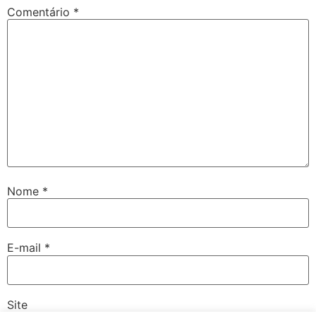
Comentário
*
Nome
*
E-mail
*
Site