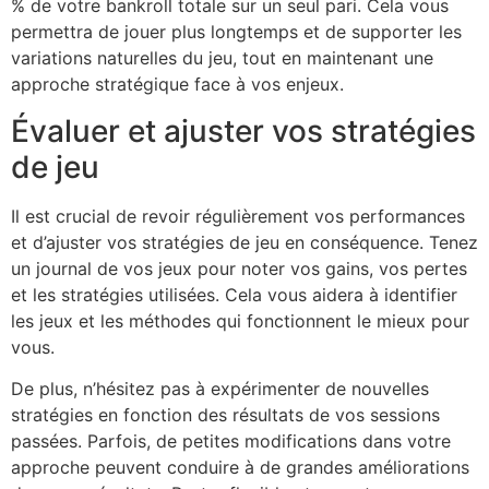
% de votre bankroll totale sur un seul pari. Cela vous
permettra de jouer plus longtemps et de supporter les
variations naturelles du jeu, tout en maintenant une
approche stratégique face à vos enjeux.
Évaluer et ajuster vos stratégies
de jeu
Il est crucial de revoir régulièrement vos performances
et d’ajuster vos stratégies de jeu en conséquence. Tenez
un journal de vos jeux pour noter vos gains, vos pertes
et les stratégies utilisées. Cela vous aidera à identifier
les jeux et les méthodes qui fonctionnent le mieux pour
vous.
De plus, n’hésitez pas à expérimenter de nouvelles
stratégies en fonction des résultats de vos sessions
passées. Parfois, de petites modifications dans votre
approche peuvent conduire à de grandes améliorations