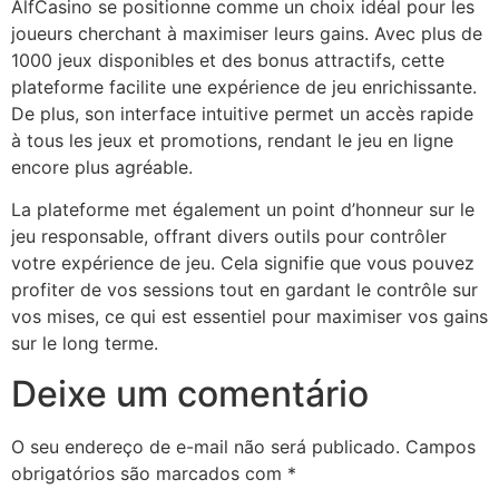
AlfCasino se positionne comme un choix idéal pour les
joueurs cherchant à maximiser leurs gains. Avec plus de
1000 jeux disponibles et des bonus attractifs, cette
plateforme facilite une expérience de jeu enrichissante.
De plus, son interface intuitive permet un accès rapide
à tous les jeux et promotions, rendant le jeu en ligne
encore plus agréable.
La plateforme met également un point d’honneur sur le
jeu responsable, offrant divers outils pour contrôler
votre expérience de jeu. Cela signifie que vous pouvez
profiter de vos sessions tout en gardant le contrôle sur
vos mises, ce qui est essentiel pour maximiser vos gains
sur le long terme.
Deixe um comentário
O seu endereço de e-mail não será publicado.
Campos
obrigatórios são marcados com
*