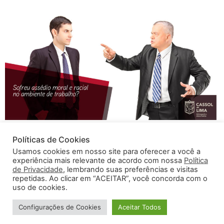
Toda forma de violência no trabalho – seja xingamento,
Políticas de Cookies
ofensa moral ou racial – que consiste na exposição dos
Usamos cookies em nosso site para oferecer a você a
trabalhadores a situações vexatórias, constrangedoras
experiência mais relevante de acordo com nossa
Política
e humilhantes, praticadas por uma ou mais pessoas
de Privacidade
, lembrando suas preferências e visitas
pode gerar indenização. Quando você é xingado ou lhe
repetidas. Ao clicar em “ACEITAR”, você concorda com o
uso de cookies.
é falado alguma coisa que te ofende – “você está
gordo”, “você está mal […]
Configurações de Cookies
Aceitar Todos