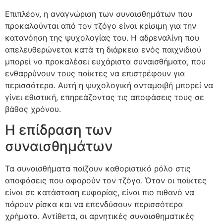
Επιπλέον, η αναγνώριση των συναισθημάτων που
προκαλούνται από τον τζόγο είναι κρίσιμη για την
κατανόηση της ψυχολογίας του. Η αδρεναλίνη που
απελευθερώνεται κατά τη διάρκεια ενός παιχνιδιού
μπορεί να προκαλέσει ευχάριστα συναισθήματα, που
ενθαρρύνουν τους παίκτες να επιστρέφουν για
περισσότερα. Αυτή η ψυχολογική ανταμοιβή μπορεί να
γίνει εθιστική, επηρεάζοντας τις αποφάσεις τους σε
βάθος χρόνου.
Η επίδραση των
συναισθημάτων
Τα συναισθήματα παίζουν καθοριστικό ρόλο στις
αποφάσεις που αφορούν τον τζόγο. Όταν οι παίκτες
είναι σε κατάσταση ευφορίας, είναι πιο πιθανό να
πάρουν ρίσκα και να επενδύσουν περισσότερα
χρήματα. Αντίθετα, οι αρνητικές συναισθηματικές