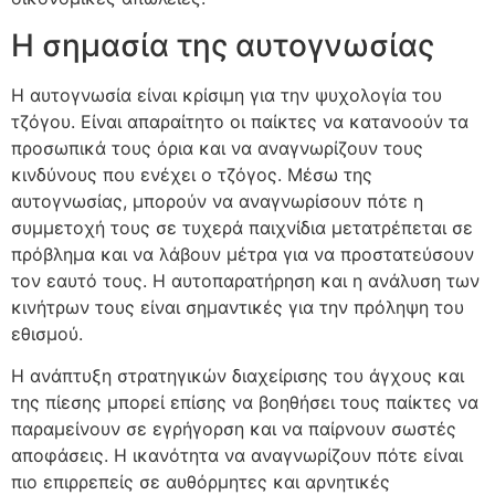
Η σημασία της αυτογνωσίας
Η αυτογνωσία είναι κρίσιμη για την ψυχολογία του
τζόγου. Είναι απαραίτητο οι παίκτες να κατανοούν τα
προσωπικά τους όρια και να αναγνωρίζουν τους
κινδύνους που ενέχει ο τζόγος. Μέσω της
αυτογνωσίας, μπορούν να αναγνωρίσουν πότε η
συμμετοχή τους σε τυχερά παιχνίδια μετατρέπεται σε
πρόβλημα και να λάβουν μέτρα για να προστατεύσουν
τον εαυτό τους. Η αυτοπαρατήρηση και η ανάλυση των
κινήτρων τους είναι σημαντικές για την πρόληψη του
εθισμού.
Η ανάπτυξη στρατηγικών διαχείρισης του άγχους και
της πίεσης μπορεί επίσης να βοηθήσει τους παίκτες να
παραμείνουν σε εγρήγορση και να παίρνουν σωστές
αποφάσεις. Η ικανότητα να αναγνωρίζουν πότε είναι
πιο επιρρεπείς σε αυθόρμητες και αρνητικές