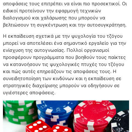
αποφάσεις τους επιτρέπει να είναι πιο προσεκτικοί. Οι
ειδικοί προτείνουν την εφαρμογή τεχνικών
διαλογισμού και χαλάρωσης που μπορούν να
βελτιώσουν τη συγκέντρωση και την αυτοσυγκράτηση.
Η εκπαίδευση σχετικά με την ψυχολογία του τζόγου
μπορεί να αποτελέσει ένα σημαντικό εργαλείο για την
ενίσχυση της αυτογνωσίας. Πολλοί οργανισμοί
προσφέρουν προγράμματα που βοηθούν τους παίκτες
να κατανοήσουν τις ψυχολογικές πτυχές του τζόγου
και πώς αυτές επηρεάζουν τις αποφάσεις τους. Η
συνειδητοποίηση των κινδύνων και η εκπαίδευση σε
στρατηγικές διαχείρισης μπορούν να οδηγήσουν σε
υγιέστερες αποφάσεις.