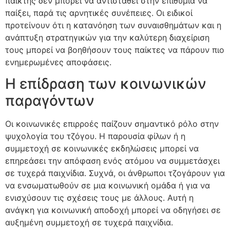
παίκτης δεν μπορεί να αντισταθεί στην επιθυμία να
παίξει, παρά τις αρνητικές συνέπειες. Οι ειδικοί
προτείνουν ότι η κατανόηση των συναισθημάτων και η
ανάπτυξη στρατηγικών για την καλύτερη διαχείριση
τους μπορεί να βοηθήσουν τους παίκτες να πάρουν πιο
ενημερωμένες αποφάσεις.
Η επίδραση των κοινωνικών
παραγόντων
Οι κοινωνικές επιρροές παίζουν σημαντικό ρόλο στην
ψυχολογία του τζόγου. Η παρουσία φίλων ή η
συμμετοχή σε κοινωνικές εκδηλώσεις μπορεί να
επηρεάσει την απόφαση ενός ατόμου να συμμετάσχει
σε τυχερά παιχνίδια. Συχνά, οι άνθρωποι τζογάρουν για
να ενσωματωθούν σε μια κοινωνική ομάδα ή για να
ενισχύσουν τις σχέσεις τους με άλλους. Αυτή η
ανάγκη για κοινωνική αποδοχή μπορεί να οδηγήσει σε
αυξημένη συμμετοχή σε τυχερά παιχνίδια.