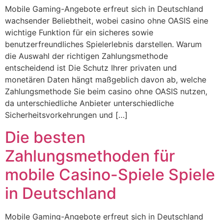
Mobile Gaming-Angebote erfreut sich in Deutschland
wachsender Beliebtheit, wobei casino ohne OASIS eine
wichtige Funktion für ein sicheres sowie
benutzerfreundliches Spielerlebnis darstellen. Warum
die Auswahl der richtigen Zahlungsmethode
entscheidend ist Die Schutz Ihrer privaten und
monetären Daten hängt maßgeblich davon ab, welche
Zahlungsmethode Sie beim casino ohne OASIS nutzen,
da unterschiedliche Anbieter unterschiedliche
Sicherheitsvorkehrungen und […]
Die besten
Zahlungsmethoden für
mobile Casino-Spiele Spiele
in Deutschland
Mobile Gaming-Angebote erfreut sich in Deutschland